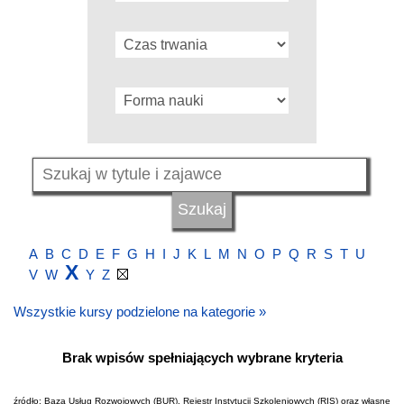
A
B
C
D
E
F
G
H
I
J
K
L
M
N
O
P
Q
R
S
T
U
X
V
W
Y
Z
Wszystkie kursy podzielone na kategorie »
Brak wpisów spełniających wybrane kryteria
źródło: Baza Usług Rozwojowych (BUR), Rejestr Instytucji Szkoleniowych (RIS) oraz własne