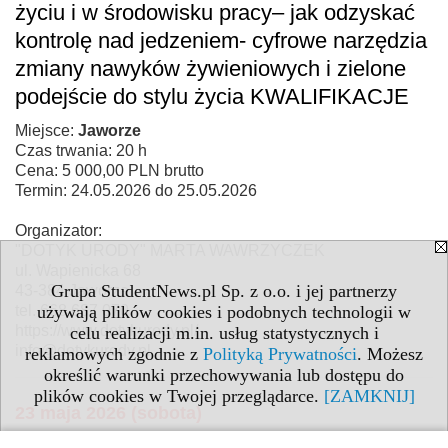
życiu i w środowisku pracy– jak odzyskać
kontrolę nad jedzeniem- cyfrowe narzędzia
zmiany nawyków żywieniowych i zielone
podejście do stylu życia KWALIFIKACJE
Miejsce:
Jaworze
Czas trwania: 20 h
Cena: 5 000,00 PLN brutto
Termin: 24.05.2026 do 25.05.2026
Organizator:
"DOTYK URODY" MARTA WAWRZYCZEK
ul. Wapienicka 68
Grupa StudentNews.pl Sp. z o.o. i jej partnerzy
43-384 Jaworze
tel. 668 687 070
używają plików cookies i podobnych technologii w
https://www.dotykurody.pl/
celu realizacji m.in. usług statystycznych i
info@dotykurody.pl
reklamowych zgodnie z
Polityką Prywatności
. Możesz
określić warunki przechowywania lub dostępu do
plików cookies w Twojej przeglądarce.
[ZAMKNIJ]
23 maja 2026 (sobota)