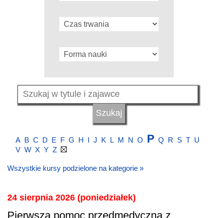
P
A
B
C
D
E
F
G
H
I
J
K
L
M
N
O
Q
R
S
T
U
V
W
X
Y
Z
Wszystkie kursy podzielone na kategorie »
24 sierpnia 2026 (poniedziałek)
Pierwsza pomoc przedmedyczna z