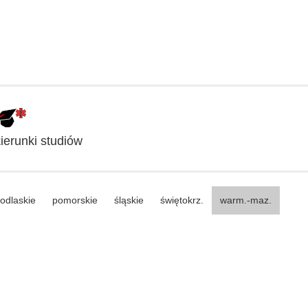
erunki studiów
odlaskie
pomorskie
śląskie
świętokrz.
warm.-maz.