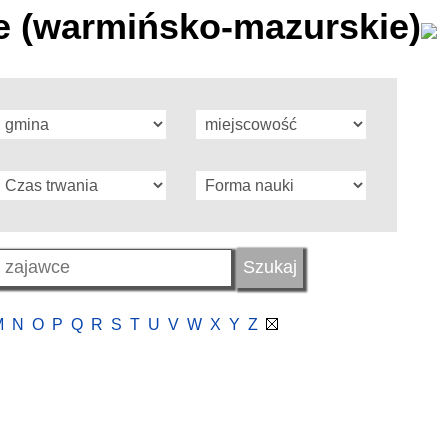
 (warmińsko-mazurskie)
M
N
O
P
Q
R
S
T
U
V
W
X
Y
Z