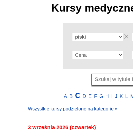
Kursy medyczne
C
A
B
D
E
F
G
H
I
J
K
L
Wszystkie kursy podzielone na kategorie »
3 września 2026 (czwartek)