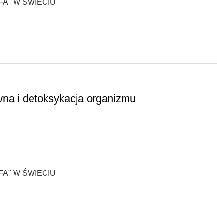
A" W ŚWIECIU
ewna i detoksykacja organizmu
A" W ŚWIECIU