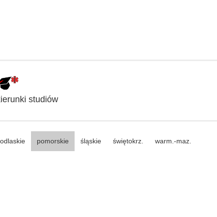
erunki studiów
odlaskie
pomorskie
śląskie
świętokrz.
warm.-maz.