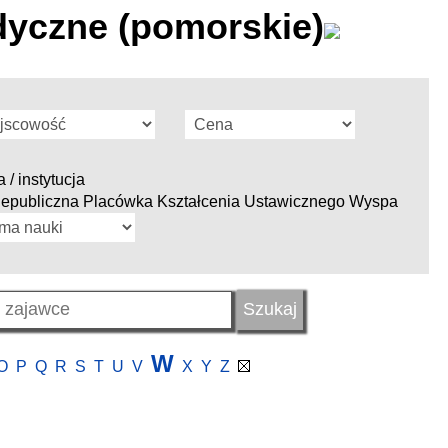
yczne (pomorskie)
 / instytucja
iepubliczna Placówka Kształcenia Ustawicznego Wyspa
W
O
P
Q
R
S
T
U
V
X
Y
Z