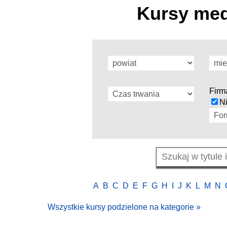
Kursy med
Firma
N
A
B
C
D
E
F
G
H
I
J
K
L
M
N
Wszystkie kursy podzielone na kategorie »