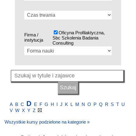
Oficyna Profilaktyczna,
Firma /
Sbc Szkolenia Badania
instytucja
Consulting
D
A
B
C
E
F
G
H
I
J
K
L
M
N
O
P
Q
R
S
T
U
V
W
X
Y
Z
Wszystkie kursy podzielone na kategorie »