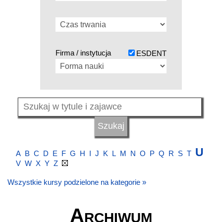
Firma / instytucja
ESDENT
U
A
B
C
D
E
F
G
H
I
J
K
L
M
N
O
P
Q
R
S
T
V
W
X
Y
Z
Wszystkie kursy podzielone na kategorie »
Archiwum